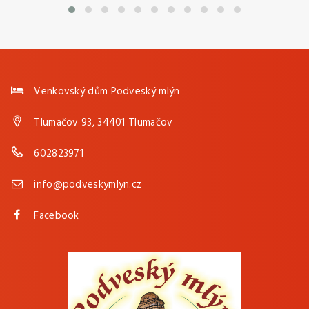
Venkovský dům Podveský mlýn
Tlumačov 93, 34401 Tlumačov
602823971
info@podveskymlyn.cz
Facebook