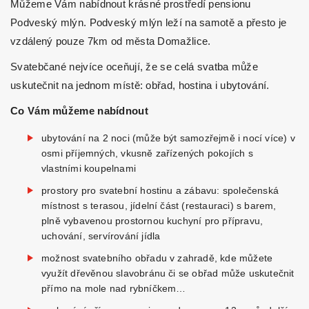
Můžeme Vám nabídnout krásné prostředí pensionu
Podveský mlýn.
Podveský mlýn leží na samotě a přesto je
vzdálený pouze 7km od města Domažlice.
Svatebčané nejvíce oceňují, že se celá svatba může
uskutečnit na jednom místě: obřad, hostina i ubytování.
Co Vám můžeme nabídnout
ubytování na 2 noci (může být samozřejmě i nocí více) v
osmi příjemných, vkusně zařízených pokojích s
vlastními koupelnami
prostory pro svatební hostinu a zábavu: společenská
místnost s terasou, jídelní část (restauraci) s barem,
plně vybavenou prostornou kuchyní pro přípravu,
uchování, servírování jídla
možnost svatebního obřadu v zahradě, kde můžete
využít dřevěnou slavobránu či se obřad může uskutečnit
přímo na mole nad rybníčkem…