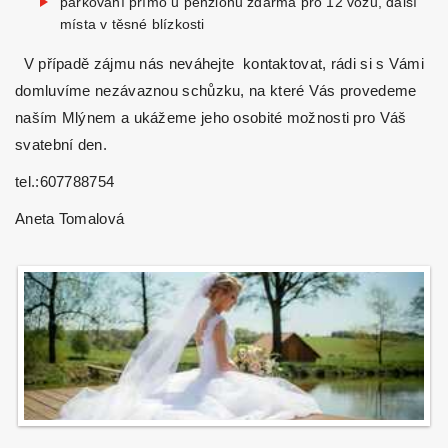
parkování přímo u penzionu zdarma pro 12 vozů, další
místa v těsné blízkosti
V případě zájmu nás neváhejte kontaktovat, rádi si s Vámi
domluvíme nezávaznou schůzku, na které Vás provedeme
naším Mlýnem a ukážeme jeho osobité možnosti pro Váš
svatební den.
tel.:607788754
Aneta Tomalová